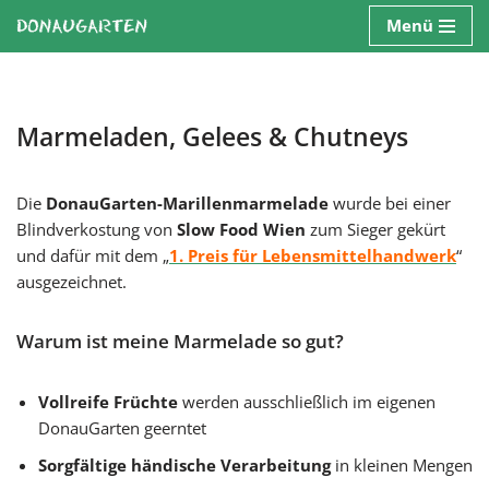
Menü
Zum
Inhalt
springen
Marmeladen, Gelees & Chutneys
Die
DonauGarten-Marillenmarmelade
wurde bei einer
Blindverkostung von
Slow Food Wien
zum Sieger gekürt
und dafür mit dem „
1. Preis für Lebensmittelhandwerk
“
ausgezeichnet.
Warum ist meine Marmelade so gut?
Vollreife Früchte
werden ausschließlich im eigenen
DonauGarten geerntet
Sorgfältige händische Verarbeitung
in kleinen Mengen